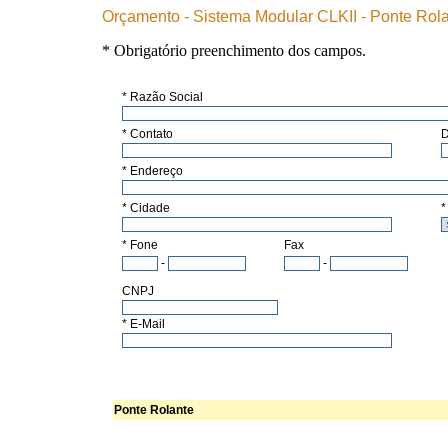
Orçamento - Sistema Modular CLKII - Ponte Rol
* Obrigatório preenchimento dos campos.
* Razão Social
* Contato
D
* Endereço
* Cidade
*
* Fone
Fax
-
-
CNPJ
* E-Mail
Ponte Rolante