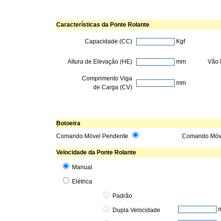
Características da Ponte Rolante
Capacidade (CC)
Kgf
Altura de Elevação (HE)
mm
Vão 
Comprimento Viga
mm
de Carga (CV)
Botoeira
Comando Móvel Pendente
Comando Móv
Velocidade da Ponte Rolante
Manual
Elétrica
Padrão
Dupla Velocidade