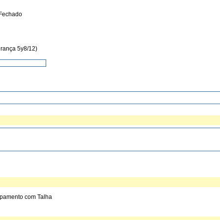
Fechado
rança 5y8/12)
ipamento com Talha