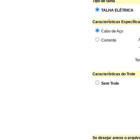
Tipo de talha
TALHA ELÉTRICA
Características Específica
Cabo de Aço
Corrente
Te
Características do Trole
Sem Trole
Se desejar anexe o arquivo