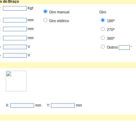
as do Braço
:
Kgf
Giro manual
Giro
:
mm
Giro elétrico
180º
:
mm
270º
:
mm
360º
o
V
Outros
°
o
V
X:
mm
Y:
mm