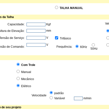
TALHA MANUAL
s da Talha
Ve
Capacidade:
Kgf
mm
Altura de Elevação:
V
Tensão de Serviço:
Trifásico
V
nsão de Comando:
Frequência:
60Hz
50Hz
Com Trole
Manual
Mecânico
Elétrico
padrão
Velocidade
Variável
m/min
 de seu projeto