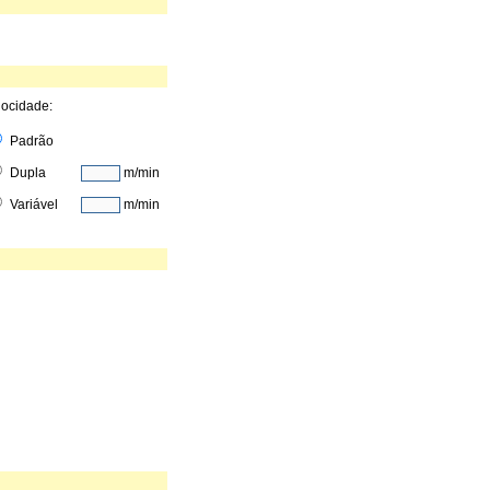
locidade:
P
adrão
Dupla
m/min
V
ariável
m/min