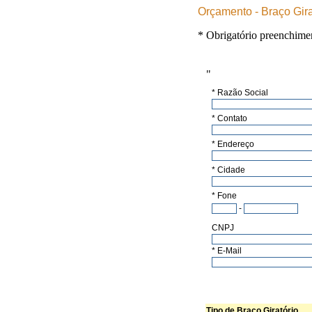
Orçamento - Braço Gira
* Obrigatório preenchime
"
* Razão Social
* Contato
* Endereço
* Cidade
* Fone
-
CNPJ
* E-Mail
Tipo de Braço Giratório